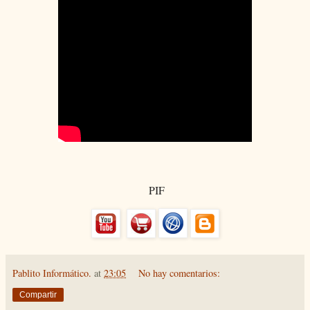
PIF
Pablito Informático.
at
23:05
No hay comentarios:
Compartir