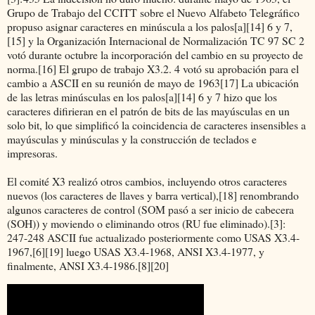
Grupo de Trabajo del CCITT sobre el Nuevo Alfabeto Telegráfico
propuso asignar caracteres en minúscula a los palos[a][14] 6 y 7,
[15] y la Organización Internacional de Normalización TC 97 SC 2
votó durante octubre la incorporación del cambio en su proyecto de
norma.[16] El grupo de trabajo X3.2. 4 votó su aprobación para el
cambio a ASCII en su reunión de mayo de 1963[17] La ubicación
de las letras minúsculas en los palos[a][14] 6 y 7 hizo que los
caracteres difirieran en el patrón de bits de las mayúsculas en un
solo bit, lo que simplificó la coincidencia de caracteres insensibles a
mayúsculas y minúsculas y la construcción de teclados e
impresoras.
El comité X3 realizó otros cambios, incluyendo otros caracteres
nuevos (los caracteres de llaves y barra vertical),[18] renombrando
algunos caracteres de control (SOM pasó a ser inicio de cabecera
(SOH)) y moviendo o eliminando otros (RU fue eliminado).[3]:
247-248 ASCII fue actualizado posteriormente como USAS X3.4-
1967,[6][19] luego USAS X3.4-1968, ANSI X3.4-1977, y
finalmente, ANSI X3.4-1986.[8][20]