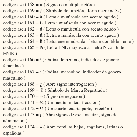
×
codigo ascii 158 =
( Signo de multiplicación )
ƒ
codigo ascii 159 =
( Símbolo de función, florín neerlandés )
á
codigo ascii 160 =
( Letra a minúscula con acento agudo )
í
codigo ascii 161 =
( Letra i minúscula con acento agudo )
ó
codigo ascii 162 =
( Letra o minúscula con acento agudo )
ú
codigo ascii 163 =
( Letra u minúscula con acento agudo )
ñ
codigo ascii 164 =
( Letra eñe minúscula - letra n con tilde - enie )
Ñ
codigo ascii 165 =
( Letra EÑE mayúscula - letra N con tilde -
ENIE )
ª
codigo ascii 166 =
( Ordinal femenino, indicador de genero
femenino )
º
codigo ascii 167 =
( Ordinal masculino, indicador de genero
masculino )
¿
codigo ascii 168 =
( Abre signo interrogacion )
®
codigo ascii 169 =
( Símbolo de Marca Registrada )
¬
codigo ascii 170 =
( Signo de negacion )
½
codigo ascii 171 =
( Un medio, mitad, fracción )
¼
codigo ascii 172 =
( Un cuarto, cuarta parte, fracción )
¡
codigo ascii 173 =
( Abre signos de exclamacion, signo de
admiracion )
«
codigo ascii 174 =
( Abre comillas bajas, angulares, latinas o
españolas )