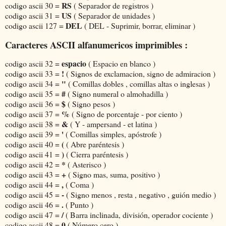
RS
codigo ascii 30 =
( Separador de registros )
US
codigo ascii 31 =
( Separador de unidades )
DEL
codigo ascii 127 =
( DEL - Suprimir, borrar, eliminar )
Caracteres ASCII alfanumericos imprimibles :
espacio
codigo ascii 32 =
( Espacio en blanco )
!
codigo ascii 33 =
( Signos de exclamacion, signo de admiracion )
"
codigo ascii 34 =
( Comillas dobles , comillas altas o inglesas )
#
codigo ascii 35 =
( Signo numeral o almohadilla )
$
codigo ascii 36 =
( Signo pesos )
%
codigo ascii 37 =
( Signo de porcentaje - por ciento )
&
codigo ascii 38 =
( Y - ampersand - et latina )
'
codigo ascii 39 =
( Comillas simples, apóstrofe )
(
codigo ascii 40 =
( Abre paréntesis )
)
codigo ascii 41 =
( Cierra paréntesis )
*
codigo ascii 42 =
( Asterisco )
+
codigo ascii 43 =
( Signo mas, suma, positivo )
,
codigo ascii 44 =
( Coma )
-
codigo ascii 45 =
( Signo menos , resta , negativo , guión medio )
.
codigo ascii 46 =
( Punto )
/
codigo ascii 47 =
( Barra inclinada, división, operador cociente )
0
codigo ascii 48 =
( Número cero )