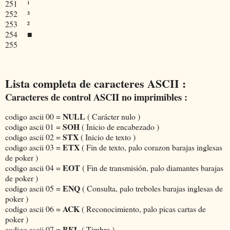
251
¹
252
³
253
²
254
■
255
Lista completa de caracteres ASCII :
Caracteres de control ASCII no imprimibles :
NULL
codigo ascii 00 =
( Carácter nulo )
SOH
codigo ascii 01 =
( Inicio de encabezado )
STX
codigo ascii 02 =
( Inicio de texto )
ETX
codigo ascii 03 =
( Fin de texto, palo corazon barajas inglesas
de poker )
EOT
codigo ascii 04 =
( Fin de transmisión, palo diamantes barajas
de poker )
ENQ
codigo ascii 05 =
( Consulta, palo treboles barajas inglesas de
poker )
ACK
codigo ascii 06 =
( Reconocimiento, palo picas cartas de
poker )
BEL
codigo ascii 07 =
( Timbre )