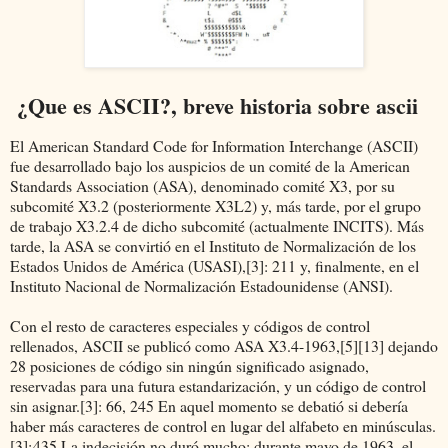
¿Que es ASCII?, breve historia sobre ascii
El American Standard Code for Information Interchange (ASCII)
fue desarrollado bajo los auspicios de un comité de la American
Standards Association (ASA), denominado comité X3, por su
subcomité X3.2 (posteriormente X3L2) y, más tarde, por el grupo
de trabajo X3.2.4 de dicho subcomité (actualmente INCITS). Más
tarde, la ASA se convirtió en el Instituto de Normalización de los
Estados Unidos de América (USASI),[3]: 211 y, finalmente, en el
Instituto Nacional de Normalización Estadounidense (ANSI).
Con el resto de caracteres especiales y códigos de control
rellenados, ASCII se publicó como ASA X3.4-1963,[5][13] dejando
28 posiciones de código sin ningún significado asignado,
reservadas para una futura estandarización, y un código de control
sin asignar.[3]: 66, 245 En aquel momento se debatió si debería
haber más caracteres de control en lugar del alfabeto en minúsculas.
[3]: 435 La indecisión no duró mucho: durante mayo de 1963, el