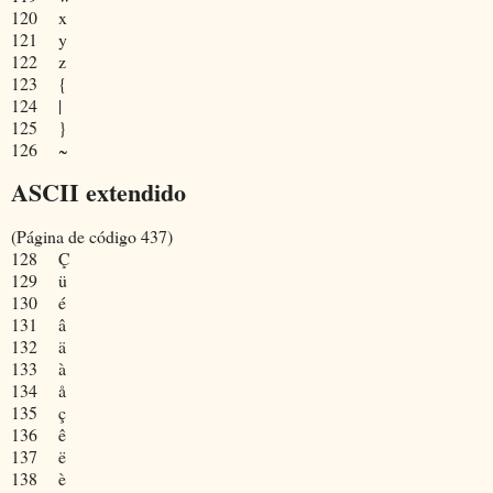
120
x
121
y
122
z
123
{
124
|
125
}
126
~
ASCII extendido
(Página de código 437)
128
Ç
129
ü
130
é
131
â
132
ä
133
à
134
å
135
ç
136
ê
137
ë
138
è