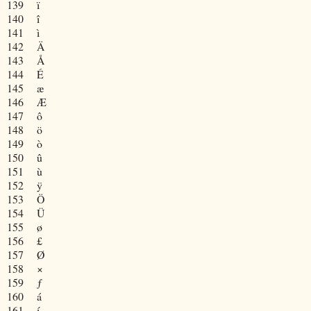
139
ï
140
î
141
ì
142
Ä
143
Å
144
É
145
æ
146
Æ
147
ô
148
ö
149
ò
150
û
151
ù
152
ÿ
153
Ö
154
Ü
155
ø
156
£
157
Ø
158
×
159
ƒ
160
á
161
í