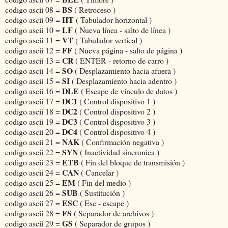
BS
codigo ascii 08 =
( Retroceso )
HT
codigo ascii 09 =
( Tabulador horizontal )
LF
codigo ascii 10 =
( Nueva línea - salto de línea )
VT
codigo ascii 11 =
( Tabulador vertical )
FF
codigo ascii 12 =
( Nueva página - salto de página )
CR
codigo ascii 13 =
( ENTER - retorno de carro )
SO
codigo ascii 14 =
( Desplazamiento hacia afuera )
SI
codigo ascii 15 =
( Desplazamiento hacia adentro )
DLE
codigo ascii 16 =
( Escape de vínculo de datos )
DC1
codigo ascii 17 =
( Control dispositivo 1 )
DC2
codigo ascii 18 =
( Control dispositivo 2 )
DC3
codigo ascii 19 =
( Control dispositivo 3 )
DC4
codigo ascii 20 =
( Control dispositivo 4 )
NAK
codigo ascii 21 =
( Confirmación negativa )
SYN
codigo ascii 22 =
( Inactividad síncronica )
ETB
codigo ascii 23 =
( Fin del bloque de transmisión )
CAN
codigo ascii 24 =
( Cancelar )
EM
codigo ascii 25 =
( Fin del medio )
SUB
codigo ascii 26 =
( Sustitución )
ESC
codigo ascii 27 =
( Esc - escape )
FS
codigo ascii 28 =
( Separador de archivos )
GS
codigo ascii 29 =
( Separador de grupos )