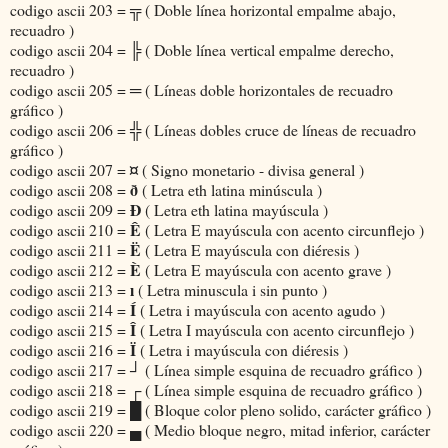
╦
codigo ascii 203 =
( Doble línea horizontal empalme abajo,
recuadro )
╠
codigo ascii 204 =
( Doble línea vertical empalme derecho,
recuadro )
═
codigo ascii 205 =
( Líneas doble horizontales de recuadro
gráfico )
╬
codigo ascii 206 =
( Líneas dobles cruce de líneas de recuadro
gráfico )
¤
codigo ascii 207 =
( Signo monetario - divisa general )
ð
codigo ascii 208 =
( Letra eth latina minúscula )
Ð
codigo ascii 209 =
( Letra eth latina mayúscula )
Ê
codigo ascii 210 =
( Letra E mayúscula con acento circunflejo )
Ë
codigo ascii 211 =
( Letra E mayúscula con diéresis )
È
codigo ascii 212 =
( Letra E mayúscula con acento grave )
ı
codigo ascii 213 =
( Letra minuscula i sin punto )
Í
codigo ascii 214 =
( Letra i mayúscula con acento agudo )
Î
codigo ascii 215 =
( Letra I mayúscula con acento circunflejo )
Ï
codigo ascii 216 =
( Letra i mayúscula con diéresis )
┘
codigo ascii 217 =
( Línea simple esquina de recuadro gráfico )
┌
codigo ascii 218 =
( Línea simple esquina de recuadro gráfico )
█
codigo ascii 219 =
( Bloque color pleno solido, carácter gráfico )
▄
codigo ascii 220 =
( Medio bloque negro, mitad inferior, carácter