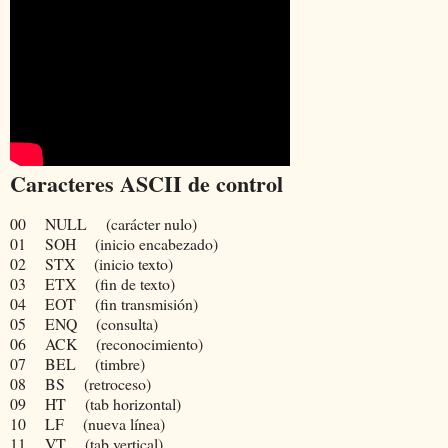
Caracteres ASCII de control
00
NULL
(carácter nulo)
01
SOH
(inicio encabezado)
02
STX
(inicio texto)
03
ETX
(fin de texto)
04
EOT
(fin transmisión)
05
ENQ
(consulta)
06
ACK
(reconocimiento)
07
BEL
(timbre)
08
BS
(retroceso)
09
HT
(tab horizontal)
10
LF
(nueva línea)
11
VT
(tab vertical)