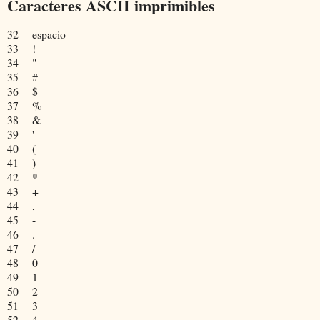
Caracteres ASCII imprimibles
32
espacio
33
!
34
"
35
#
36
$
37
%
38
&
39
'
40
(
41
)
42
*
43
+
44
,
45
-
46
.
47
/
48
0
49
1
50
2
51
3
52
4