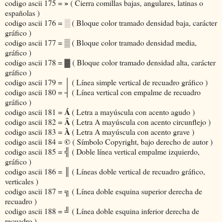
»
codigo ascii 175 =
( Cierra comillas bajas, angulares, latinas o
españolas )
░
codigo ascii 176 =
( Bloque color tramado densidad baja, carácter
gráfico )
▒
codigo ascii 177 =
( Bloque color tramado densidad media,
gráfico )
▓
codigo ascii 178 =
( Bloque color tramado densidad alta, carácter
gráfico )
│
codigo ascii 179 =
( Línea simple vertical de recuadro gráfico )
┤
codigo ascii 180 =
( Línea vertical con empalme de recuadro
gráfico )
Á
codigo ascii 181 =
( Letra a mayúscula con acento agudo )
Â
codigo ascii 182 =
( Letra A mayúscula con acento circunflejo )
À
codigo ascii 183 =
( Letra A mayúscula con acento grave )
©
codigo ascii 184 =
( Símbolo Copyright, bajo derecho de autor )
╣
codigo ascii 185 =
( Doble línea vertical empalme izquierdo,
gráfico )
║
codigo ascii 186 =
( Líneas doble vertical de recuadro gráfico,
verticales )
╗
codigo ascii 187 =
( Línea doble esquina superior derecha de
recuadro )
╝
codigo ascii 188 =
( Línea doble esquina inferior derecha de
recuadro )