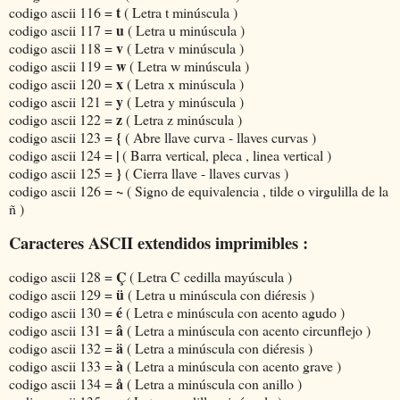
t
codigo ascii 116 =
( Letra t minúscula )
u
codigo ascii 117 =
( Letra u minúscula )
v
codigo ascii 118 =
( Letra v minúscula )
w
codigo ascii 119 =
( Letra w minúscula )
x
codigo ascii 120 =
( Letra x minúscula )
y
codigo ascii 121 =
( Letra y minúscula )
z
codigo ascii 122 =
( Letra z minúscula )
{
codigo ascii 123 =
( Abre llave curva - llaves curvas )
|
codigo ascii 124 =
( Barra vertical, pleca , linea vertical )
}
codigo ascii 125 =
( Cierra llave - llaves curvas )
~
codigo ascii 126 =
( Signo de equivalencia , tilde o virgulilla de la
ñ )
Caracteres ASCII extendidos imprimibles :
Ç
codigo ascii 128 =
( Letra C cedilla mayúscula )
ü
codigo ascii 129 =
( Letra u minúscula con diéresis )
é
codigo ascii 130 =
( Letra e minúscula con acento agudo )
â
codigo ascii 131 =
( Letra a minúscula con acento circunflejo )
ä
codigo ascii 132 =
( Letra a minúscula con diéresis )
à
codigo ascii 133 =
( Letra a minúscula con acento grave )
å
codigo ascii 134 =
( Letra a minúscula con anillo )