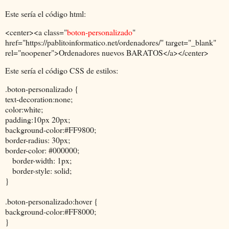
Este sería el código html:
<center><a class="
boton-personalizado
"
href="https://pablitoinformatico.net/ordenadores/" target="_blank"
rel="noopener">Ordenadores nuevos BARATOS</a></center>
Este sería el código CSS de estilos:
.boton-personalizado {
text-decoration:none;
color:white;
padding:10px 20px;
background-color:#FF9800;
border-radius: 30px;
border-color: #000000;
border-width: 1px;
border-style: solid;
}
.boton-personalizado:hover {
background-color:#FF8000;
}