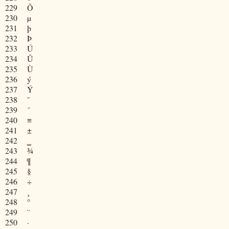
229
Õ
230
µ
231
þ
232
Þ
233
Ú
234
Û
235
Ù
236
ý
237
Ý
238
¯
239
´
240
≡
241
±
242
‗
243
¾
244
¶
245
§
246
÷
247
¸
248
°
249
¨
250
·