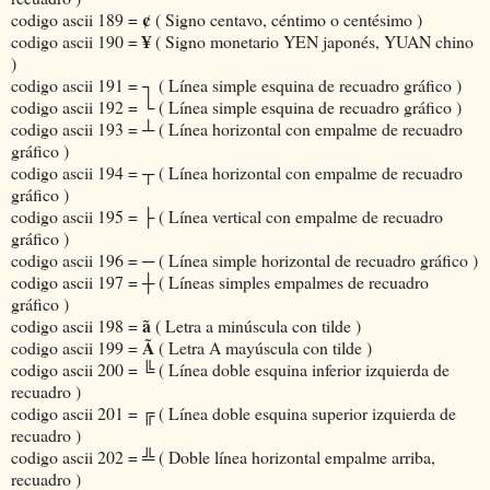
¢
codigo ascii 189 =
( Signo centavo, céntimo o centésimo )
¥
codigo ascii 190 =
( Signo monetario YEN japonés, YUAN chino
)
┐
codigo ascii 191 =
( Línea simple esquina de recuadro gráfico )
└
codigo ascii 192 =
( Línea simple esquina de recuadro gráfico )
┴
codigo ascii 193 =
( Línea horizontal con empalme de recuadro
gráfico )
┬
codigo ascii 194 =
( Línea horizontal con empalme de recuadro
gráfico )
├
codigo ascii 195 =
( Línea vertical con empalme de recuadro
gráfico )
─
codigo ascii 196 =
( Línea simple horizontal de recuadro gráfico )
┼
codigo ascii 197 =
( Líneas simples empalmes de recuadro
gráfico )
ã
codigo ascii 198 =
( Letra a minúscula con tilde )
Ã
codigo ascii 199 =
( Letra A mayúscula con tilde )
╚
codigo ascii 200 =
( Línea doble esquina inferior izquierda de
recuadro )
╔
codigo ascii 201 =
( Línea doble esquina superior izquierda de
recuadro )
╩
codigo ascii 202 =
( Doble línea horizontal empalme arriba,
recuadro )