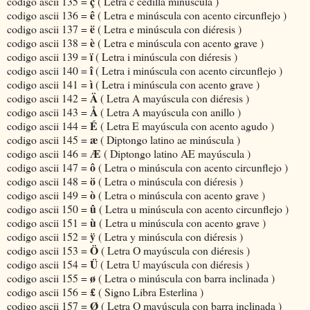
ç
codigo ascii 135 =
( Letra c cedilla minúscula )
ê
codigo ascii 136 =
( Letra e minúscula con acento circunflejo )
ë
codigo ascii 137 =
( Letra e minúscula con diéresis )
è
codigo ascii 138 =
( Letra e minúscula con acento grave )
ï
codigo ascii 139 =
( Letra i minúscula con diéresis )
î
codigo ascii 140 =
( Letra i minúscula con acento circunflejo )
ì
codigo ascii 141 =
( Letra i minúscula con acento grave )
Ä
codigo ascii 142 =
( Letra A mayúscula con diéresis )
Å
codigo ascii 143 =
( Letra A mayúscula con anillo )
É
codigo ascii 144 =
( Letra E mayúscula con acento agudo )
æ
codigo ascii 145 =
( Diptongo latino ae minúscula )
Æ
codigo ascii 146 =
( Diptongo latino AE mayúscula )
ô
codigo ascii 147 =
( Letra o minúscula con acento circunflejo )
ö
codigo ascii 148 =
( Letra o minúscula con diéresis )
ò
codigo ascii 149 =
( Letra o minúscula con acento grave )
û
codigo ascii 150 =
( Letra u minúscula con acento circunflejo )
ù
codigo ascii 151 =
( Letra u minúscula con acento grave )
ÿ
codigo ascii 152 =
( Letra y minúscula con diéresis )
Ö
codigo ascii 153 =
( Letra O mayúscula con diéresis )
Ü
codigo ascii 154 =
( Letra U mayúscula con diéresis )
ø
codigo ascii 155 =
( Letra o minúscula con barra inclinada )
£
codigo ascii 156 =
( Signo Libra Esterlina )
Ø
codigo ascii 157 =
( Letra O mayúscula con barra inclinada )