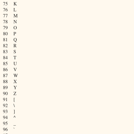
75
K
76
L
77
M
78
N
79
O
80
P
81
Q
82
R
83
S
84
T
85
U
86
V
87
W
88
X
89
Y
90
Z
91
[
92
\
93
]
94
^
95
_
96
`