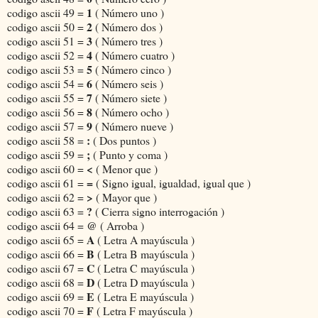
1
codigo ascii 49 =
( Número uno )
2
codigo ascii 50 =
( Número dos )
3
codigo ascii 51 =
( Número tres )
4
codigo ascii 52 =
( Número cuatro )
5
codigo ascii 53 =
( Número cinco )
6
codigo ascii 54 =
( Número seis )
7
codigo ascii 55 =
( Número siete )
8
codigo ascii 56 =
( Número ocho )
9
codigo ascii 57 =
( Número nueve )
:
codigo ascii 58 =
( Dos puntos )
;
codigo ascii 59 =
( Punto y coma )
<
codigo ascii 60 =
( Menor que )
=
codigo ascii 61 =
( Signo igual, igualdad, igual que )
>
codigo ascii 62 =
( Mayor que )
?
codigo ascii 63 =
( Cierra signo interrogación )
@
codigo ascii 64 =
( Arroba )
A
codigo ascii 65 =
( Letra A mayúscula )
B
codigo ascii 66 =
( Letra B mayúscula )
C
codigo ascii 67 =
( Letra C mayúscula )
D
codigo ascii 68 =
( Letra D mayúscula )
E
codigo ascii 69 =
( Letra E mayúscula )
F
codigo ascii 70 =
( Letra F mayúscula )