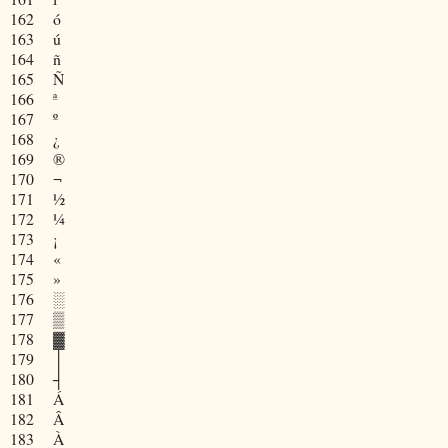
162
ó
163
ú
164
ñ
165
Ñ
166
ª
167
º
168
¿
169
®
170
¬
171
½
172
¼
173
¡
174
«
175
»
176
░
177
▒
178
▓
179
│
180
┤
181
Á
182
Â
183
À