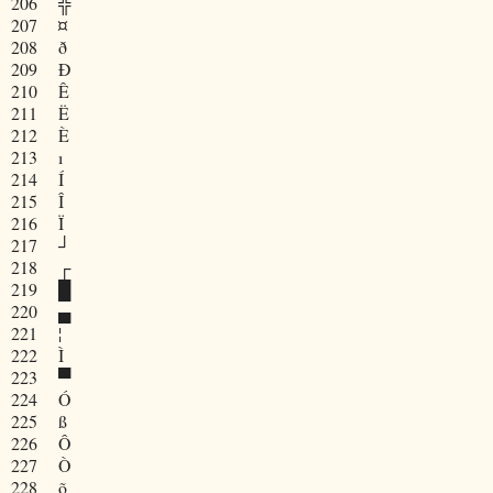
206
╬
207
¤
208
ð
209
Ð
210
Ê
211
Ë
212
È
213
ı
214
Í
215
Î
216
Ï
217
┘
218
┌
219
█
220
▄
221
¦
222
Ì
223
▀
224
Ó
225
ß
226
Ô
227
Ò
228
õ