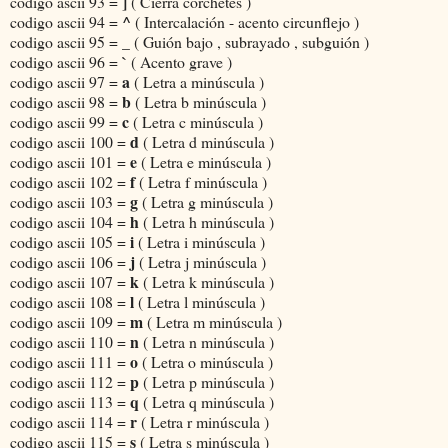
]
codigo ascii 93 =
( Cierra corchetes )
^
codigo ascii 94 =
( Intercalación - acento circunflejo )
_
codigo ascii 95 =
( Guión bajo , subrayado , subguión )
`
codigo ascii 96 =
( Acento grave )
a
codigo ascii 97 =
( Letra a minúscula )
b
codigo ascii 98 =
( Letra b minúscula )
c
codigo ascii 99 =
( Letra c minúscula )
d
codigo ascii 100 =
( Letra d minúscula )
e
codigo ascii 101 =
( Letra e minúscula )
f
codigo ascii 102 =
( Letra f minúscula )
g
codigo ascii 103 =
( Letra g minúscula )
h
codigo ascii 104 =
( Letra h minúscula )
i
codigo ascii 105 =
( Letra i minúscula )
j
codigo ascii 106 =
( Letra j minúscula )
k
codigo ascii 107 =
( Letra k minúscula )
l
codigo ascii 108 =
( Letra l minúscula )
m
codigo ascii 109 =
( Letra m minúscula )
n
codigo ascii 110 =
( Letra n minúscula )
o
codigo ascii 111 =
( Letra o minúscula )
p
codigo ascii 112 =
( Letra p minúscula )
q
codigo ascii 113 =
( Letra q minúscula )
r
codigo ascii 114 =
( Letra r minúscula )
s
codigo ascii 115 =
( Letra s minúscula )