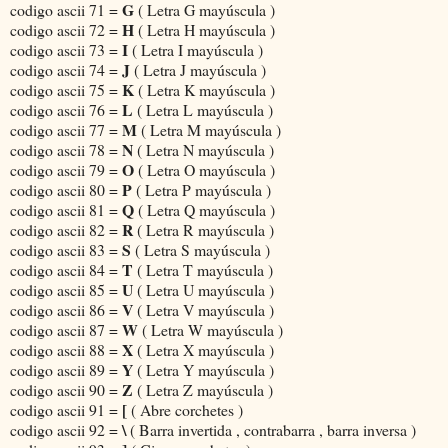
G
codigo ascii 71 =
( Letra G mayúscula )
H
codigo ascii 72 =
( Letra H mayúscula )
I
codigo ascii 73 =
( Letra I mayúscula )
J
codigo ascii 74 =
( Letra J mayúscula )
K
codigo ascii 75 =
( Letra K mayúscula )
L
codigo ascii 76 =
( Letra L mayúscula )
M
codigo ascii 77 =
( Letra M mayúscula )
N
codigo ascii 78 =
( Letra N mayúscula )
O
codigo ascii 79 =
( Letra O mayúscula )
P
codigo ascii 80 =
( Letra P mayúscula )
Q
codigo ascii 81 =
( Letra Q mayúscula )
R
codigo ascii 82 =
( Letra R mayúscula )
S
codigo ascii 83 =
( Letra S mayúscula )
T
codigo ascii 84 =
( Letra T mayúscula )
U
codigo ascii 85 =
( Letra U mayúscula )
V
codigo ascii 86 =
( Letra V mayúscula )
W
codigo ascii 87 =
( Letra W mayúscula )
X
codigo ascii 88 =
( Letra X mayúscula )
Y
codigo ascii 89 =
( Letra Y mayúscula )
Z
codigo ascii 90 =
( Letra Z mayúscula )
[
codigo ascii 91 =
( Abre corchetes )
\
codigo ascii 92 =
( Barra invertida , contrabarra , barra inversa )