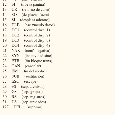
12
FF
(nueva página)
13
CR
(retorno de carro)
14
SO
(desplaza afuera)
15
SI
(desplaza adentro)
16
DLE
(esc.vínculo datos)
17
DC1
(control disp. 1)
18
DC2
(control disp. 2)
19
DC3
(control disp. 3)
20
DC4
(control disp. 4)
21
NAK
(conf. negativa)
22
SYN
(inactividad sínc)
23
ETB
(fin bloque trans)
24
CAN
(cancelar)
25
EM
(fin del medio)
26
SUB
(sustitución)
27
ESC
(escape)
28
FS
(sep. archivos)
29
GS
(sep. grupos)
30
RS
(sep. registros)
31
US
(sep. unidades)
127
DEL
(suprimir)