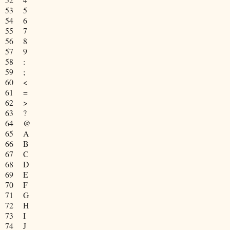
53
5
54
6
55
7
56
8
57
9
58
:
59
;
60
<
61
=
62
>
63
?
64
@
65
A
66
B
67
C
68
D
69
E
70
F
71
G
72
H
73
I
74
J