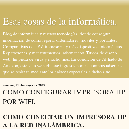
Esas cosas de la informática.
Blog de informática y nuevas tecnologías, donde conseguir
información de como reparar ordenadores, móviles y portátiles.
Comparativas de TPV, impresoras y más dispositivos informáticos.
Reparaciones y mantenimientos informáticos. Trucos de diseño
web, limpieza de virus y mucho más. En condición de Afiliado de
Amazon, este sitio web obtiene ingresos por las compras adscritas
que se realizan mediante los enlaces especiales a dicho sitio.
viernes, 31 de mayo de 2019
COMO CONFIGURAR IMPRESORA HP
POR WIFI.
COMO CONECTAR UN IMPRESORA HP
A LA RED INALÁMBRICA.