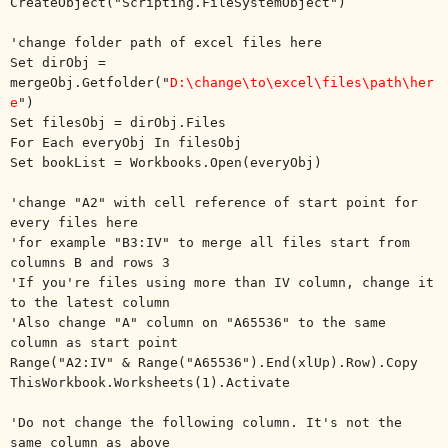
CreateObject("Scripting.FileSystemObject")
'change folder path of excel files here
Set dirObj =
mergeObj.Getfolder("
D:\change\to\excel\files\path\her
e
")
Set filesObj = dirObj.Files
For Each everyObj In filesObj
Set bookList = Workbooks.Open(everyObj)
'change "A2" with cell reference of start point for
every files here
'for example "B3:IV" to merge all files start from
columns B and rows 3
'If you're files using more than IV column, change it
to the latest column
'Also change "A" column on "A65536" to the same
column as start point
Range("A2:IV" & Range("A65536").End(xlUp).Row).Copy
ThisWorkbook.Worksheets(1).Activate
'Do not change the following column. It's not the
same column as above