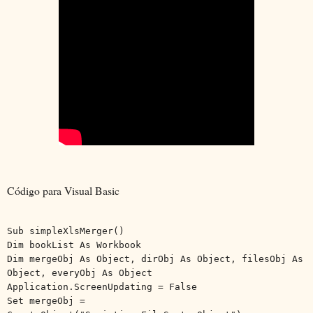
Código para Visual Basic
Sub simpleXlsMerger()
Dim bookList As Workbook
Dim mergeObj As Object, dirObj As Object, filesObj As
Object, everyObj As Object
Application.ScreenUpdating = False
Set mergeObj =