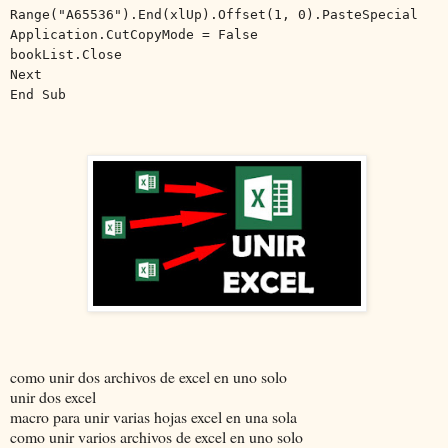
Range("A65536").End(xlUp).Offset(1, 0).PasteSpecial
Application.CutCopyMode = False
bookList.Close
Next
End Sub
como unir dos archivos de excel en uno solo
unir dos excel
macro para unir varias hojas excel en una sola
como unir varios archivos de excel en uno solo