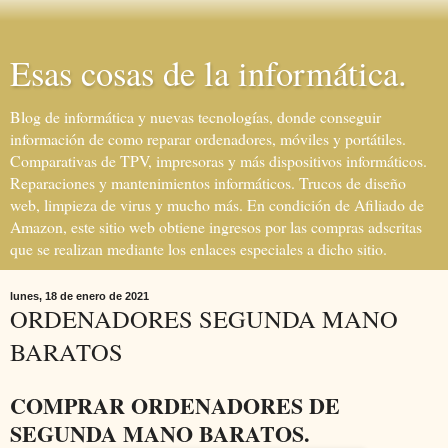
Esas cosas de la informática.
Blog de informática y nuevas tecnologías, donde conseguir
información de como reparar ordenadores, móviles y portátiles.
Comparativas de TPV, impresoras y más dispositivos informáticos.
Reparaciones y mantenimientos informáticos. Trucos de diseño
web, limpieza de virus y mucho más. En condición de Afiliado de
Amazon, este sitio web obtiene ingresos por las compras adscritas
que se realizan mediante los enlaces especiales a dicho sitio.
lunes, 18 de enero de 2021
ORDENADORES SEGUNDA MANO
BARATOS
COMPRAR ORDENADORES DE
SEGUNDA MANO BARATOS.