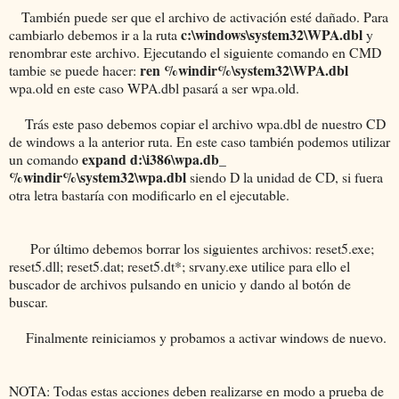
También puede ser que el archivo de activación esté dañado. Para
c:\windows\system32\WPA.dbl
cambiarlo debemos ir a la ruta
y
renombrar este archivo. Ejecutando el siguiente comando en CMD
ren %windir%\system32\WPA.dbl
tambie se puede hacer:
wpa.old en este caso WPA.dbl pasará a ser wpa.old.
Trás este paso debemos copiar el archivo wpa.dbl de nuestro CD
de windows a la anterior ruta. En este caso también podemos utilizar
expand d:\i386\wpa.db_
un comando
%windir%\system32\wpa.dbl
siendo D la unidad de CD, si fuera
otra letra bastaría con modificarlo en el ejecutable.
Por último debemos borrar los siguientes archivos: reset5.exe;
reset5.dll; reset5.dat; reset5.dt*; srvany.exe utilice para ello el
buscador de archivos pulsando en unicio y dando al botón de
buscar.
Finalmente reiniciamos y probamos a activar windows de nuevo.
NOTA: Todas estas acciones deben realizarse en modo a prueba de