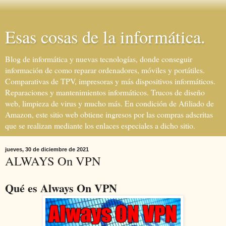
Esas cosas de la informática.
Blog de informática y nuevas tecnologías, donde conseguir
información de como reparar ordenadores, móviles y portátiles.
Comparativas de TPV, impresoras y más dispositivos informáticos.
Reparaciones y mantenimientos informáticos. Trucos de diseño
web, limpieza de virus y mucho más. En condición de Afiliado de
Amazon, este sitio web obtiene ingresos por las compras adscritas
que se realizan mediante los enlaces especiales a dicho sitio.
jueves, 30 de diciembre de 2021
ALWAYS On VPN
Qué es Always On VPN